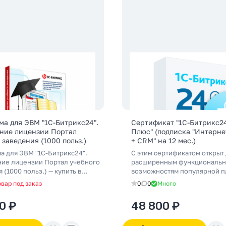
а для ЭВМ "1С-Битрикс24".
Сертификат "1С-Битрикс2
ние лицензии Портал
Плюс" (подписка "Интерне
 заведения (1000 польз.)
+ CRM" на 12 мес.)
а для ЭВМ "1С-Битрикс24".
С этим сертификатом открыт 
ие лицензии Портал учебного
расширенным функциональ
 (1000 польз.) — купить в
возможностям популярной 
-магазине Люкскорп.
для создания и управления и
овар под заказ
0
0
Много
: Портал учебного заведения.
магазином и встроенной сис
ный партнёр 1С-Битрикс:
управления взаимоотношени
0 ₽
48 800 ₽
внедрение и поддержка.
клиентами. Благодаря подпи
по России.
"Интернет-магазин + CRM" в
эффективно управлять своим