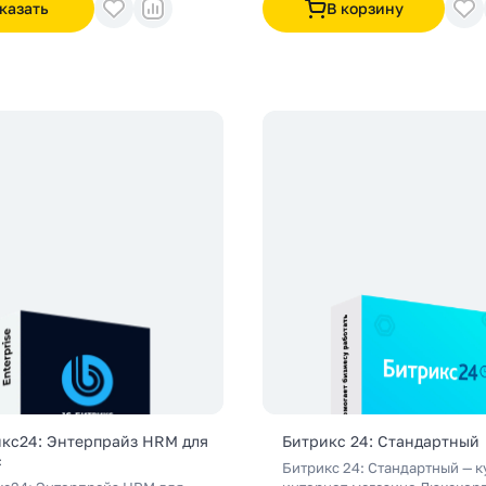
казать
В корзину
бизнесом, автоматизировать
продаж, увеличивать конвер
улучшать обслуживание клие
икс24: Энтерпрайз HRM для
Битрикс 24: Стандартный
с
Битрикс 24: Стандартный — к