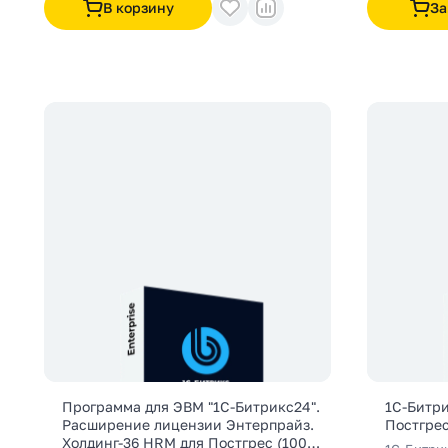
В корзину
За
Программа для ЭВМ "1С-Битрикс24".
1С-Битр
Расширение лицензии Энтерпрайз.
Постгре
Холдинг-36 HRM для Постгрес (1000