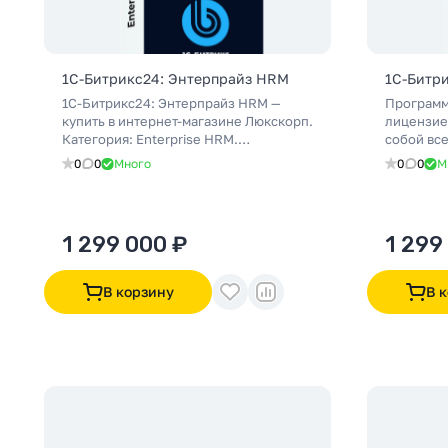
1С-Битрикс24: Энтерпрайз HRM
1С-Битр
1С-Битрикс24: Энтерпрайз HRM —
Программ
купить в интернет-магазине Люкскорп.
лицензие
Категория: Enterprise HRM.
собой вс
Официальный партнёр 1С-Битрикс:
крупных 
0
0
Много
0
0
М
подбор, внедрение и поддержка.
полный с
Доставка по России.
управлен
охватыва
корпорат
1 299 000 ₽
1 299
проектам
автомати
идеальны
В корзину
В 
стремящи
процессо
взаимоде