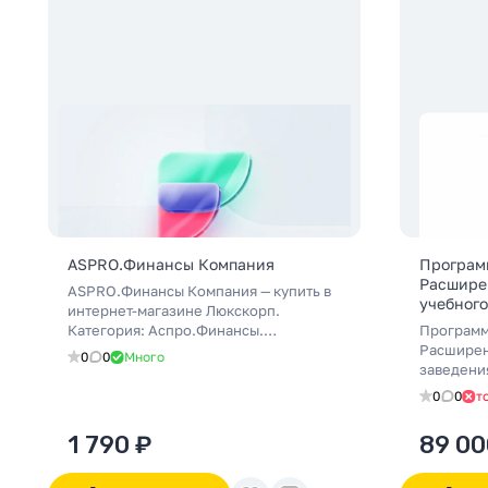
ASPRO.Финансы Компания
Программ
Расшире
ASPRO.Финансы Компания — купить в
учебного
интернет-магазине Люкскорп.
Категория: Аспро.Финансы.
Программ
Официальный партнёр 1С-Битрикс:
Расширен
0
0
Много
подбор, внедрение и поддержка.
заведения
Доставка по России.
интернет
0
0
т
Категория
Официаль
1 790 ₽
89 00
подбор, 
Доставка 