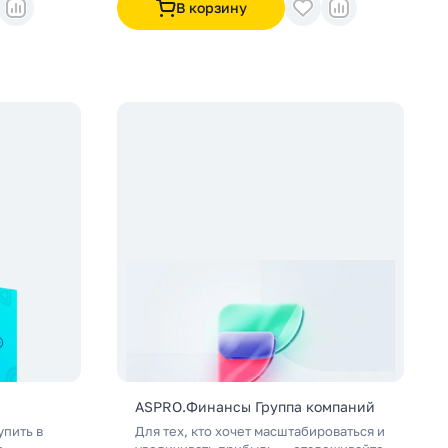
В корзину
 процессы
сию и
нтов.
ASPRO.Финансы Группа компаний
упить в
Для тех, кто хочет масштабироваться и