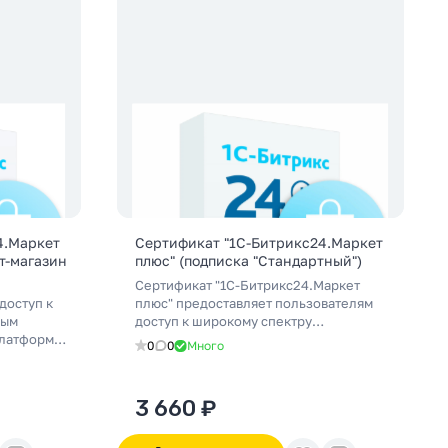
4.Маркет
Сертификат "1С-Битрикс24.Маркет
т-магазин
плюс" (подписка "Стандартный")
Сертификат "1С-Битрикс24.Маркет
доступ к
плюс" предоставляет пользователям
ным
доступ к широкому спектру
платформы
инструментов, включая CRM-систему,
0
0
Много
нтернет-
инструменты для управления
темой
проектами, коммуникации и многое
ями с
другое.
3 660 ₽
ске
ы сможете
 онлайн-