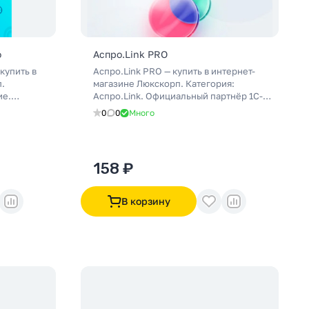
ф
Аспро.Link PRO
купить в
Аспро.Link PRO — купить в интернет-
.
магазине Люкскорп. Категория:
ие.
Аспро.Link. Официальный партнёр 1С-
трикс:
Битрикс: подбор, внедрение и
0
0
Много
жка.
поддержка. Доставка по России.
158 ₽
В корзину